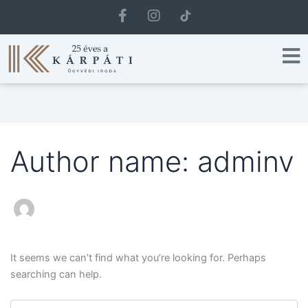
Search
F
I
for:
a
n
c
s
e
t
b
a
o
g
o
r
k
a
-
m
f
Author name: adminv
It seems we can’t find what you’re looking for. Perhaps
searching can help.