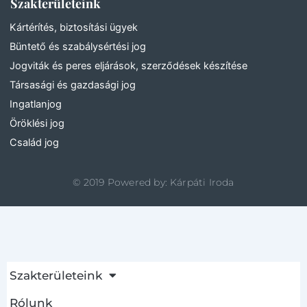
Szakterületeink
e
t
b
a
Kártérítés, biztosítási ügyek
o
g
Büntető és szabálysértési jog
o
r
Jogviták és peres eljárások, szerződések készítése
k
a
Társasági és gazdasági jog
-
m
Ingatlanjog
f
Öröklési jog
Család jog
©
2019
Powered by: Kárpáti Iroda
A
Szakterületeink
Rólunk