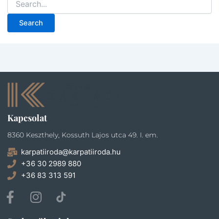
Kapcsolat
8360 Keszthely, Kossuth Lajos utca 49. I. em.
karpatiiroda@karpatiiroda.hu
+36 30 2989 880
+36 83 313 591
F
I
a
n
c
s