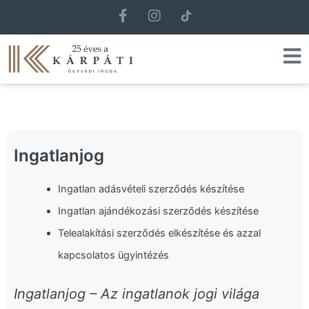
F
I
a
n
c
s
e
t
b
a
o
g
o
r
k
a
-
m
f
Ingatlanjog
Ingatlan adásvételi szerződés készítése
Ingatlan ajándékozási szerződés készítése
Telealakítási szerződés elkészítése és azzal
kapcsolatos ügyintézés
Ingatlanjog – Az ingatlanok jogi világa