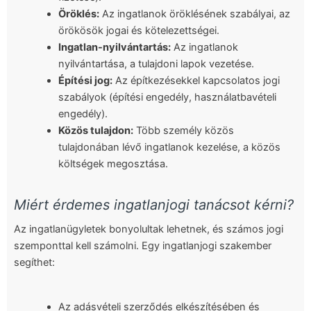
Öröklés:
Az ingatlanok öröklésének szabályai, az
örökösök jogai és kötelezettségei.
Ingatlan-nyilvántartás:
Az ingatlanok
nyilvántartása, a tulajdoni lapok vezetése.
Építési jog:
Az építkezésekkel kapcsolatos jogi
szabályok (építési engedély, használatbavételi
engedély).
Közös tulajdon:
Több személy közös
tulajdonában lévő ingatlanok kezelése, a közös
költségek megosztása.
Miért érdemes ingatlanjogi tanácsot kérni?
Az ingatlanügyletek bonyolultak lehetnek, és számos jogi
szemponttal kell számolni. Egy ingatlanjogi szakember
segíthet:
Az adásvételi szerződés elkészítésében és