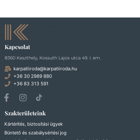
Kapcsolat
8360 Keszthely, Kossuth Lajos utca 49. I. em.
karpatiiroda@karpatiiroda.hu
+36 30 2989 880
+36 83 313 591
F
I
a
n
c
s
Szakterületeink
e
t
b
a
Kártérítés, biztosítási ügyek
o
g
Büntető és szabálysértési jog
o
r