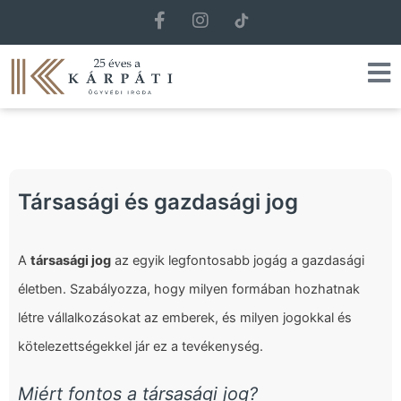
F
I
a
n
c
s
e
t
b
a
o
g
o
r
k
a
-
m
f
Társasági és gazdasági jog
A
társasági jog
az egyik legfontosabb jogág a gazdasági
életben. Szabályozza, hogy milyen formában hozhatnak
létre vállalkozásokat az emberek, és milyen jogokkal és
kötelezettségekkel jár ez a tevékenység.
Miért fontos a társasági jog?