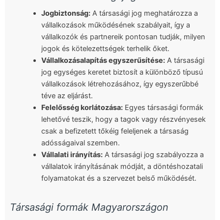
Jogbiztonság:
A társasági jog meghatározza a
vállalkozások működésének szabályait, így a
vállalkozók és partnereik pontosan tudják, milyen
jogok és kötelezettségek terhelik őket.
Vállalkozásalapítás egyszerűsítése:
A társasági
jog egységes keretet biztosít a különböző típusú
vállalkozások létrehozásához, így egyszerűbbé
téve az eljárást.
Felelősség korlátozása:
Egyes társasági formák
lehetővé teszik, hogy a tagok vagy részvényesek
csak a befizetett tőkéig feleljenek a társaság
adósságaival szemben.
Vállalati irányítás:
A társasági jog szabályozza a
vállalatok irányításának módját, a döntéshozatali
folyamatokat és a szervezet belső működését.
Társasági formák Magyarországon