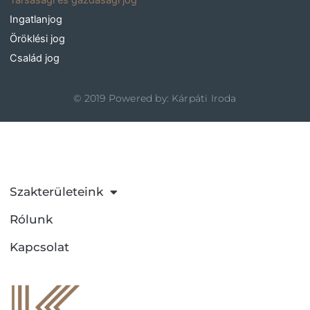
-
m
Ingatlanjog
f
Öröklési jog
Család jog
©
2019
Powered by: Kárpáti Iroda
A
Szakterületeink
Rólunk
Kapcsolat