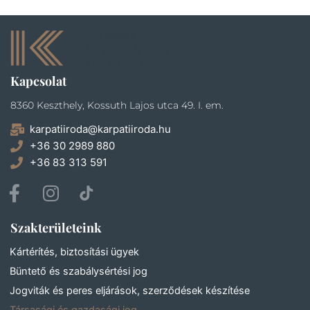
Kapcsolat
8360 Keszthely, Kossuth Lajos utca 49. I. em.
karpatiiroda@karpatiiroda.hu
+36 30 2989 880
+36 83 313 591
F
I
a
n
c
s
Szakterületeink
e
t
b
a
Kártérítés, biztosítási ügyek
o
g
Büntető és szabálysértési jog
o
r
Jogviták és peres eljárások, szerződések készítése
k
a
Társasági és gazdasági jog